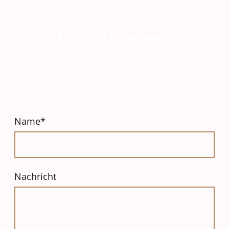
Methode zu erreichen."
Dr. Martin Morgenstern
"Die sanfte ALPHA-Methode ist
überraschend einfach anzuwenden. Ich
freue mich die Forschung, insbesondere
zum Thema Stressbewältigung begleiten zu
dürfen."
Name
*
Nachricht