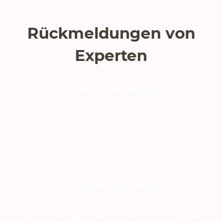
Rückmeldungen von
Experten
Dr. med Frank Wolfram
"Wir setzen Alpha Cooling Professional
nunmehr seit 2 Jahren in unsere Orthopädie
ein. Die Ergebnisse der aktuellen und
abgeschlossenen Beobachtungsstudien sind
signifikant!"
Dr. med Martin Oechler
"Die Einfachheit der Anwendung mit Alpha
Cooling Professional ist mit bisher keiner